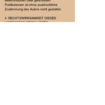
elektronischen oder gedruckten
Publikationen ist ohne ausdrückliche
Zustimmung des Autors nicht gestattet.
4. RECHTSWIRKSAMKEIT DIESES
HAFTUNGSAUSSCHLUSSES
Dieser Haftungsausschluss ist als Teil des
Internetangebotes zu betrachten, von dem
aus auf diese Seite verwiesen wurde. Sofern
Teile oder einzelne Formulierungen dieses
Textes der geltenden Rechtslage nicht, nicht
mehr oder nicht vollständig entsprechen
sollten, bleiben die übrigen Teile des
Dokumentes in ihrem Inhalt und ihrer
Gültigkeit davon unberührt.
Psychotherapie Eda